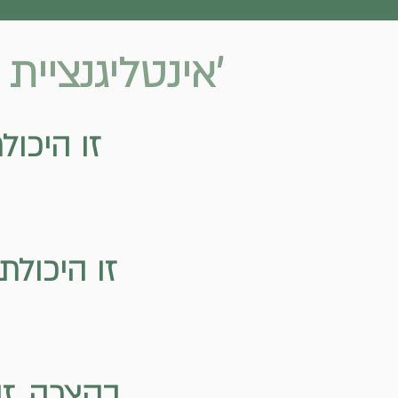
'אינטליגנציית שיח' (CQ) משנה 
זו היכול
זו היכולת
בקצרה, זו