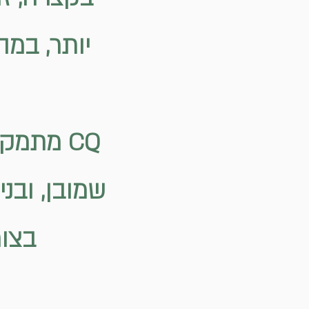
יותר, במה
CQ מתמק
שמובן, ובנ
בצור